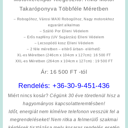
Takaróponyva Többféle Méretben
– Robogóhoz, Városi MAXI Robogóhoz, Nagy motorokhoz
egyaránt alkalmas
– Szálló Por Elleni Védelem
– Erős napfény (UV Sugárzás) Elleni Védelem
– Lecsopódó kosz Elleni Védelem
– 2 féle méretben – eltérő árban- elérhető:
XL-es Méretben (246cm x 104cm x 127cm): 16 500 FT
XXL-es Méretben (264cm x 104cm x 127cm) : 19 500 FT
Ár: 16 500 FT -tól
Rendelés:
+36-30-9-451-436
Miért nincs kosár?
Cégünk 30 éve töretlenül hisz a
hagyományos kapcsolatteremtésben!
Időt, energiát nem kímélve
telefonon vesszük fel a
megrendeléseket! Nem ritka a felmerülő szakmai
kérdések tisztázása mely kosaras rendelés esetén