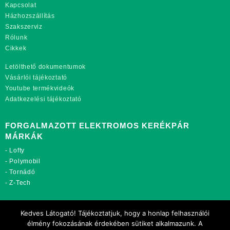
Kapcsolat
Házhozszállítás
Szakszerviz
Rólunk
Cikkek
Letölthető dokumentumok
Vásárlói tájékoztató
Youtube termékvideók
Adatkezelési tájékoztató
FORGALMAZOTT ELEKTROMOS KERÉKPÁR
MÁRKÁK
-
Lofty
-
Polymobil
-
Tornádó
-
Z-Tech
TOVÁBBI OLDALAINK:
Kedves Látogató! Tájékoztatjuk, hogy a honlap felhasználói
rekordmobil.hu
élmény fokozásának érdekében sütiket alkalmazunk. A
rekordmotor.hu