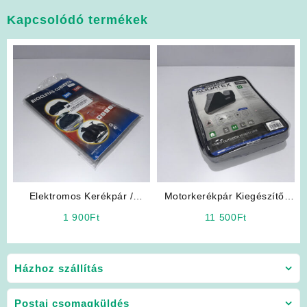
Kapcsolódó termékek
Elektromos Kerékpár /
Motorkerékpár Kiegészítő:
Kerékpár Kiegészítő:
OXFORD Prémium Minőségű
1 900
Ft
11 500
Ft
Takaróponyva kedvező áron!
Takaróponyva
Házhoz szállítás
Postai csomagküldés