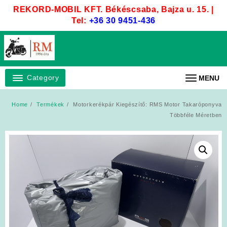
Skip
REKORD-MOBIL KFT. Békéscsaba, Bajza u. 15. |
to
Tel:
+36 30 9451-436
content
Category
MENU
Home
Termékek
Motorkerékpár Kiegészítő: RMS Motor Takaróponyva
Többféle Méretben