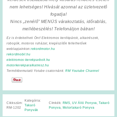
nem lehetséges! Hívását azonnal az üzletvezető
fogadja!
Nincs „zenélő” MENÜS várakoztatás, időrablás,
mellébeszélés! Telefonáljon bátran!
Ez is érdekelheti Önt! Elektromos kerékpárok, alkatrészek,
robogók, motoros ruházat, kiegészítők fellelhetőek
weblapjainkon:
rekordmotor.hu
rekordmobil.hu
elektromos-kerekparbolt.hu
motorkerekparalkatresz.hu
Termékbemutató Yotube csatornánk:
RM Youtube Channel
Kategória:
Cikkszám:
Címkék:
RMS
,
UV Álló Ponyva
,
Takaró
Takaró
RM-1202
Ponyva
,
Motortakaró Ponyva
Ponyvák