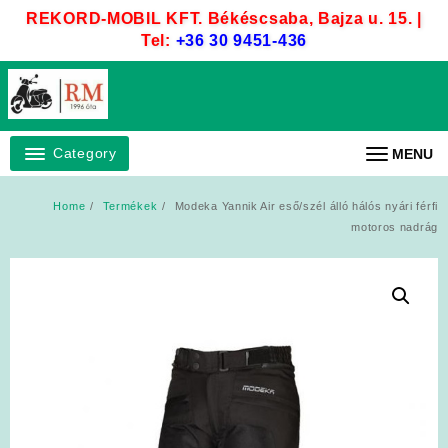
Skip
REKORD-MOBIL KFT. Békéscsaba, Bajza u. 15. |
to
Tel:
+36 30 9451-436
content
Category
MENU
Home
Termékek
Modeka Yannik Air eső/szél álló hálós nyári férfi
motoros nadrág