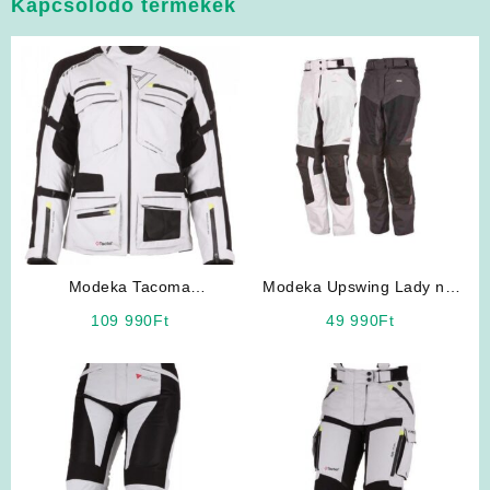
Kapcsolódó termékek
Modeka Tacoma
Modeka Upswing Lady női
(fehér/fekete) motoros kabát
motoros nadrág
109 990
Ft
49 990
Ft