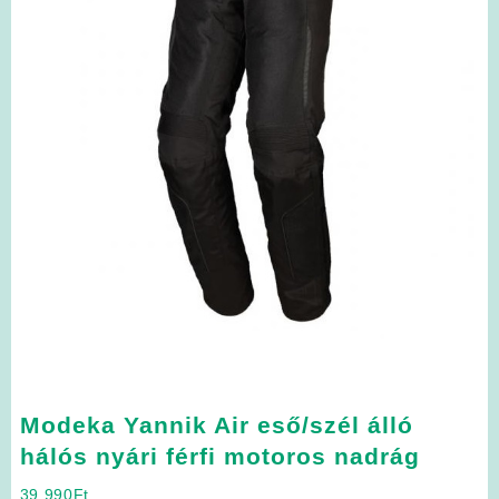
Modeka Yannik Air eső/szél álló
hálós nyári férfi motoros nadrág
39 990
Ft