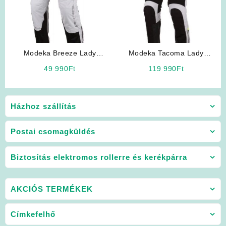
Modeka Breeze Lady
Modeka Tacoma Lady
motoros nadrág
motoros nadrág
49 990
Ft
119 990
Ft
Házhoz szállítás
Postai csomagküldés
Biztosítás elektromos rollerre és kerékpárra
AKCIÓS TERMÉKEK
Címkefelhő