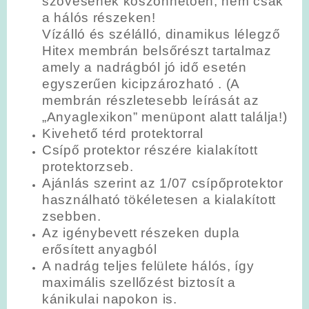
szövésének köszönhetően, nem csak
a hálós részeken!
Vízálló és szélálló, dinamikus lélegző
Hitex membrán belsőrészt tartalmaz
amely a nadrágból jó idő esetén
egyszerűen kicipzározható . (A
membrán részletesebb leírását az
„Anyaglexikon” menüpont alatt találja!)
Kivehető térd protektorral
Csípő protektor részére kialakított
protektorzseb.
Ajánlás szerint az 1/07 csípőprotektor
használható tökéletesen a kialakított
zsebben.
Az igénybevett részeken dupla
erősített anyagból
A nadrág teljes felülete hálós, így
maximális szellőzést biztosít a
kánikulai napokon is.