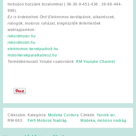
forduljon hozzánk bizalommal ( 36-30-9-451-436 ; 36-66-444-
999).
Ez is érdekelheti Önt! Elektromos kerékpárok, alkatrészek,
robogók, motoros ruházat, kiegészítők fellelhetőek
weblapjainkon:
rekordmotor.hu
rekordmobil.hu
elektromos-kerekparbolt.hu
motorkerekparalkatresz.hu
Termékbemutató Yotube csatornánk:
RM Youtube Channel
Cikkszám:
Kategória:
Modeka Cordura
Címkék:
Yannik air
,
RM-663
Férfi Motoros Nadrág
Modeka
,
motoros nadrág