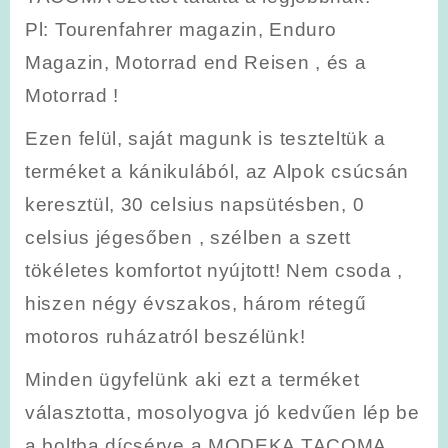
Pl: Tourenfahrer magazin, Enduro
Magazin, Motorrad end Reisen , és a
Motorrad !
Ezen felül, saját magunk is teszteltük a
terméket a kánikulából, az Alpok csúcsán
keresztül, 30 celsius napsütésben, 0
celsius jégesőben , szélben a szett
tökéletes komfortot nyújtott! Nem csoda ,
hiszen négy évszakos, három rétegű
motoros ruházatról beszélünk!
Minden ügyfelünk aki ezt a terméket
választotta, mosolyogva jó kedvűen lép be
a boltba dícsérve a MODEKA TACOMA