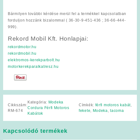
Bármilyen további kérdése merül fel a termékkel kapcsolatban
forduljon hozzánk bizalommal ( 36-30-9-451-436 ; 36-66-444-
999).
Rekord Mobil Kft. Honlapjai:
rekordmotor.hu
rekordmobil.hu
elektromos-kerekparbolt.hu
motorkerekparalkatresz.hu
Kategória:
Modeka
Cikkszám:
Címkék:
férfi motoros kabát
,
Cordura Férfi Motoros
RM-674
fekete
,
Modeka
,
tacoma
Kabátok
Kapcsolódó termékek