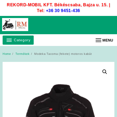
Skip
REKORD-MOBIL KFT. Békéscsaba, Bajza u. 15. |
to
Tel:
+36 30 9451-436
content
Category
MENU
Home
Termékek
Modeka Tacoma (fekete) motoros kabát