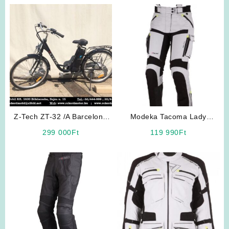
Z-Tech ZT-32 /A Barcelona
Modeka Tacoma Lady
Elektromos Kerékpár
motoros nadrág
299 000
Ft
119 990
Ft
(Fekete)