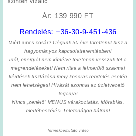
szintén vízálló
Ár: 139 990 FT
Rendelés:
+36-30-9-451-436
Miért nincs kosár?
Cégünk 30 éve töretlenül hisz a
hagyományos kapcsolatteremtésben!
Időt, energiát nem kímélve
telefonon vesszük fel a
megrendeléseket! Nem ritka a felmerülő szakmai
kérdések tisztázása mely kosaras rendelés esetén
nem lehetséges! Hívását azonnal az üzletvezető
fogadja!
Nincs „zenélő” MENÜS várakoztatás, időrablás,
mellébeszélés! Telefonáljon bátran!
Termékbemutató videó