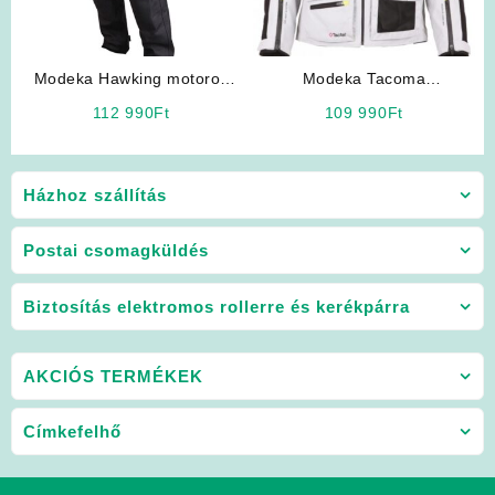
Modeka Hawking motoros
Modeka Tacoma
bőrnadrág
(fehér/fekete) motoros kabát
112 990
Ft
109 990
Ft
Házhoz szállítás
Postai csomagküldés
Biztosítás elektromos rollerre és kerékpárra
AKCIÓS TERMÉKEK
Címkefelhő