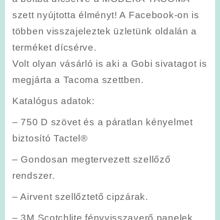
szett nyújtotta élményt! A Facebook-on is
többen visszajeleztek üzletünk oldalán a
terméket dícsérve.
Volt olyan vásárló is aki a Gobi sivatagot is
megjárta a Tacoma szettben.
Katalógus adatok:
– 750 D szövet és a páratlan kényelmet
biztosító Tactel®
– Gondosan megtervezett szellőző
rendszer.
– Airvent szellőztető cipzárak.
– 3M Scotchlite fényvisszaverő panelek