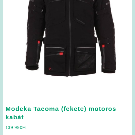
Modeka Tacoma (fekete) motoros
kabát
139 990
Ft