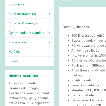
Bukósisak
Ruházat (Modeka)
Ruházat (Seventy)
Termék jellemzők
:
Gyermekeknek Ajánljuk!
500 D erősségű külső 
Stretch panelek hogy 
Kiegészítők
Fényvisszaverő panel
Air Vent szellőzés
Hajózás
Hitex® membrán: 100%
Térd és csípőprotektor
Egyéb
Több ponton állítható
A derékrész bővíthető 
nadrágon
Házhoz szállítás
2 külső zseb
A nagyobb méretű
Levehető nadrágtartó
járműveket (robogó,
Méretek
: 6XL, 8XL, 1
elektromos kerékpár, quad,
Színek
: fekete
rokkantocsi) igény szerint
Derékméret kerülete (
házhozszállítjuk saját zárt
6XL: 120-128