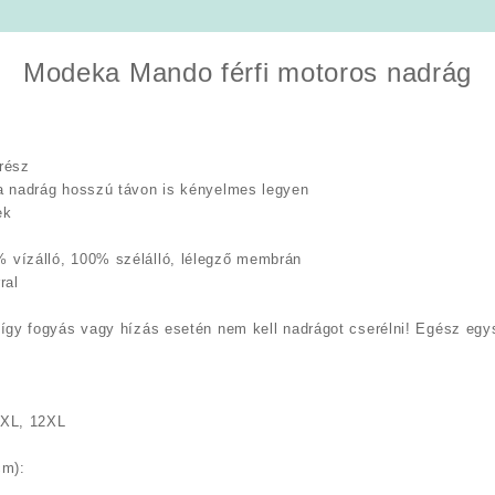
Modeka Mando férfi motoros nadrág
rész
a nadrág hosszú távon is kényelmes legyen
ek
 vízálló, 100% szélálló, lélegző membrán
ral
így fogyás vagy hízás esetén nem kell nadrágot cserélni! Egész egysz
0XL, 12XL
cm)
: