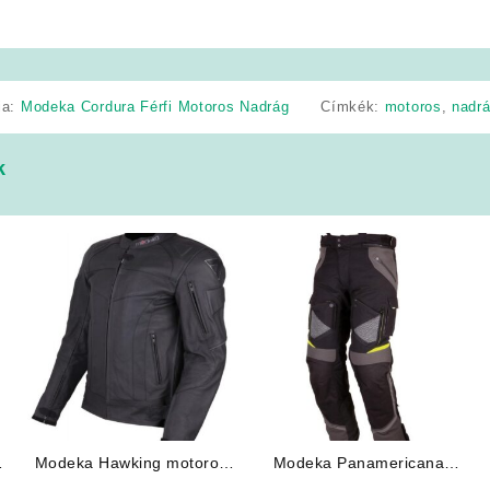
ia:
Modeka Cordura Férfi Motoros Nadrág
Címkék:
motoros
,
nadr
k
Modeka Hawking motoros
Modeka Panamericana
bőrkabát
fekete/sötét szürke négy