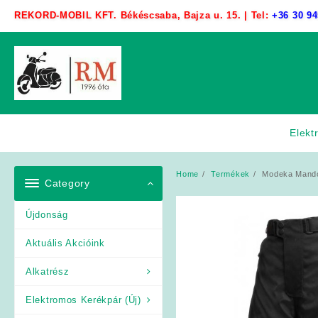
Skip
REKORD-MOBIL KFT. Békéscsaba, Bajza u. 15. | Tel:
+36 30 94
to
content
Elekt
Home
Termékek
Modeka Mando 
Category
Újdonság
Aktuális Akcióink
Alkatrész
Elektromos Kerékpár (Új)