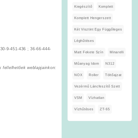
Kiegészítő
Komplett
Komplett Hengerszett
Két Visztint Egy Függőleges
Léghűtéses
30-9-451-436 ; 36-66-444-
Matt Fekete Szín
Minarelli
Műanyag Idom
N312
 fellelhetőek weblapjainkon:
NOX
Roller
Töltőajzat
Vezérmű Láncfeszítő Szett
VSM
Vízhatlan
Vízhűtéses
ZT-65