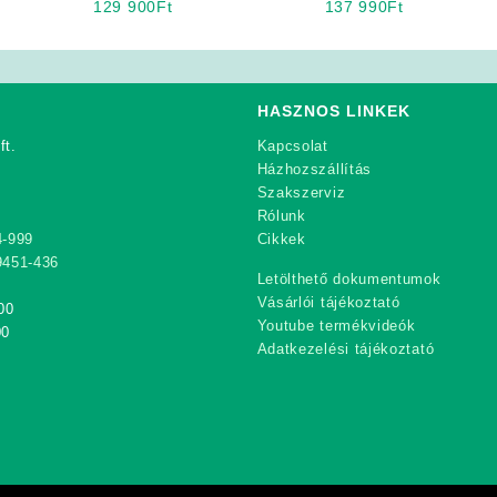
129 900
Ft
137 990
Ft
évszakos férfi motoros
nadrág
HASZNOS LINKEK
ft.
Kapcsolat
Házhozszállítás
Szakszerviz
Rólunk
4-999
Cikkek
9451-436
Letölthető dokumentumok
Vásárlói tájékoztató
00
Youtube termékvideók
00
Adatkezelési tájékoztató