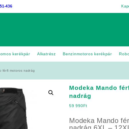
51-436
Kap
romos kerékpár
Alkatrész
Benzinmotoros kerékpár
Rob
férfi motoros nadrág
Modeka Mando fér
nadrág
59 990
Ft
Modeka Mando fér
nadrág 6XL – 12XL