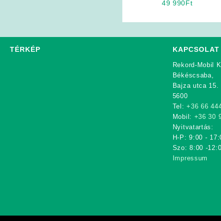
49 990
Ft
kabát
TÉRKÉP
KAPCSOLAT
Rekord-Mobil K
Békéscsaba,
Bajza utca 15.
5600
Tel:
+36 66 44
Mobil:
+36 30 
Nyitvatartás:
H-P: 9:00 - 17:
Szo: 8:00 -12:
Impressum