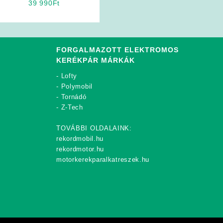
39 990
Ft
FORGALMAZOTT ELEKTROMOS
KERÉKPÁR MÁRKÁK
-
Lofty
-
Polymobil
-
Tornádó
-
Z-Tech
TOVÁBBI OLDALAINK:
rekordmobil.hu
rekordmotor.hu
motorkerekparalkatreszek.hu