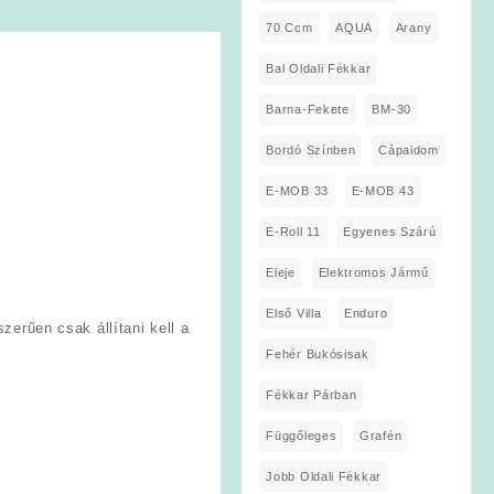
70 Ccm
AQUA
Arany
Bal Oldali Fékkar
Barna-Fekete
BM-30
Bordó Színben
Cápaidom
E-MOB 33
E-MOB 43
E-Roll 11
Egyenes Szárú
Eleje
Elektromos Jármű
Első Villa
Enduro
erűen csak állítani kell a
Fehér Bukósisak
Fékkar Párban
Függőleges
Grafén
Jobb Oldali Fékkar