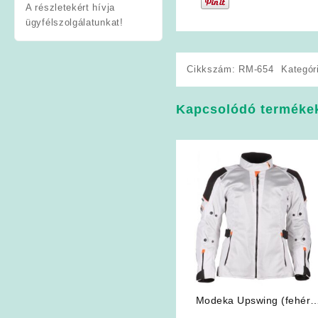
A részletekért hívja
ügyfélszolgálatunkat!
Cikkszám:
RM-654
Kategór
Kapcsolódó terméke
Modeka Upswing (fehér-
fekete) Lady Női motoros