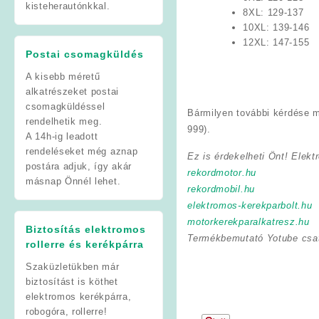
kisteherautónkkal.
8XL: 129-137
10XL: 139-146
12XL: 147-155
Postai csomagküldés
A kisebb méretű
alkatrészeket postai
csomagküldéssel
Bármilyen további kérdése m
rendelhetik meg.
999).
A 14h-ig leadott
rendeléseket még aznap
Ez is érdekelheti Önt! Elekt
postára adjuk, így akár
rekordmotor.hu
másnap Önnél lehet.
rekordmobil.hu
elektromos-kerekparbolt.hu
motorkerekparalkatresz.hu
Biztosítás elektromos
Termékbemutató Yotube csa
rollerre és kerékpárra
Szaküzletükben már
biztosítást is köthet
elektromos kerékpárra,
robogóra, rollerre!