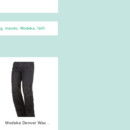
ág
,
mando
,
Modeka
,
férfi
Modeka Denver Wax
motoros farmer