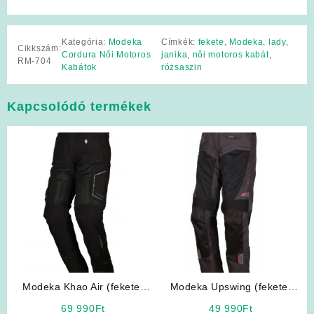
Kategória:
Modeka
Címkék:
fekete
,
Modeka
,
lady
,
Cikkszám:
Cordura Női Motoros
janika
,
női motoros kabát
,
RM-704
Kabátok
rózsaszin
Kapcsolódó termékek
Modeka Khao Air (fekete)
Modeka Upswing (fekete)
hálós férfi motoros nadrág
férfi motoros nadrág
69 990
Ft
49 990
Ft