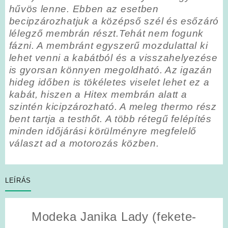
hűvös lenne. Ebben az esetben
becipzározhatjuk a középső szél és esőzáró
lélegző membrán részt.Tehát nem fogunk
fázni. A membránt egyszerű mozdulattal ki
lehet venni a kabátból és a visszahelyezése
is gyorsan könnyen megoldható. Az igazán
hideg időben is tökéletes viselet lehet ez a
kabát, hiszen a Hitex membrán alatt a
szintén kicipzározható. A meleg thermo rész
bent tartja a testhőt. A több rétegű felépítés
minden időjárási körülményre megfelelő
választ ad a motorozás közben.
LEÍRÁS
Modeka Janika Lady (fekete-