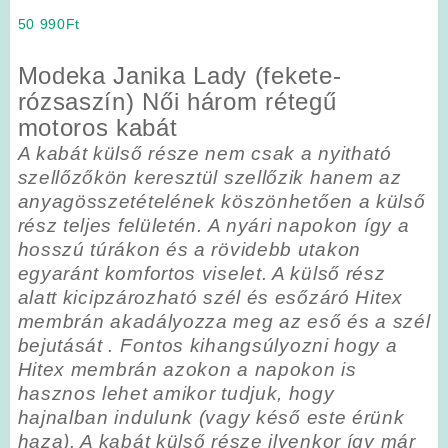
50 990
Ft
Modeka Janika Lady (fekete-
rózsaszín) Női három rétegű
motoros kabát
A kabát külső része nem csak a nyitható
szellőzőkön keresztül szellőzik hanem az
anyagösszetételének köszönhetően a külső
rész teljes felületén. A nyári napokon így a
hosszú túrákon és a rövidebb utakon
egyaránt komfortos viselet. A külső rész
alatt kicipzározható szél és esőzáró Hitex
membrán akadályozza meg az eső és a szél
bejutását . Fontos kihangsúlyozni hogy a
Hitex membrán azokon a napokon is
hasznos lehet amikor tudjuk, hogy
hajnalban indulunk (vagy késő este érünk
haza). A kabát külső része ilyenkor így már