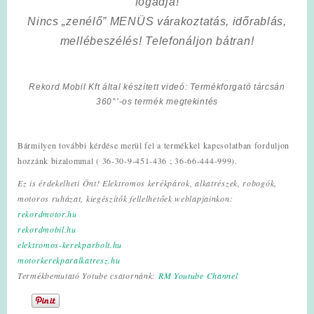
fogadja!
Nincs „zenélő” MENÜS várakoztatás, időrablás,
mellébeszélés! Telefonáljon bátran!
Rekord Mobil Kft által készített videó: Termékforgató tárcsán
360°’-os termék megtekintés
Bármilyen további kérdése merül fel a termékkel kapcsolatban forduljon
hozzánk bizalommal ( 36-30-9-451-436 ; 36-66-444-999).
Ez is érdekelheti Önt! Elektromos kerékpárok, alkatrészek, robogók,
motoros ruházat, kiegészítők fellelhetőek weblapjainkon:
rekordmotor.hu
rekordmobil.hu
elektromos-kerekparbolt.hu
motorkerekparalkatresz.hu
Termékbemutató Yotube csatornánk:
RM Youtube Channel