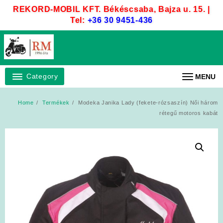
Skip
REKORD-MOBIL KFT. Békéscsaba, Bajza u. 15. |
to
Tel:
+36 30 9451-436
content
Category
MENU
Home
Termékek
Modeka Janika Lady (fekete-rózsaszín) Női három
rétegű motoros kabát