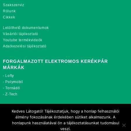
Szakszerviz
Rólunk
Cikkek
Letölthető dokumentumok
Vásárlói tájékoztató
Youtube termékvideók
Adatkezelési tájékoztató
FORGALMAZOTT ELEKTROMOS KERÉKPÁR
MÁRKÁK
-
Lofty
-
Polymobil
-
Tornádó
-
Z-Tech
TOVÁBBI OLDALAINK:
Kedves Látogató! Tájékoztatjuk, hogy a honlap felhasználói
rekordmobil.hu
élmény fokozásának érdekében sütiket alkalmazunk. A
rekordmotor.hu
honlapunk használatával ön a tájékoztatásunkat tudomásul
motorkerekparalkatreszek.hu
veszi.