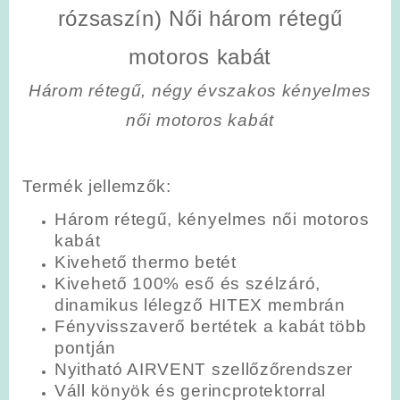
rózsaszín) Női három rétegű
motoros kabát
Három rétegű, négy évszakos kényelmes
női motoros kabát
Termék jellemzők:
Három rétegű, kényelmes női motoros
kabát
Kivehető thermo betét
Kivehető 100% eső és szélzáró,
dinamikus lélegző HITEX membrán
Fényvisszaverő bertétek a kabát több
pontján
Nyitható AIRVENT szellőzőrendszer
Váll könyök és gerincprotektorral