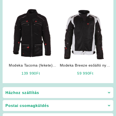
Modeka Tacoma (fekete)
Modeka Breeze esőálló nyári
motoros kabát
hálós kabát
139 990
Ft
59 990
Ft
Házhoz szállítás
Postai csomagküldés