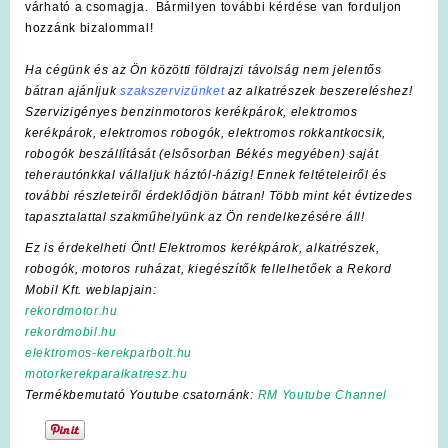
várható a csomagja. Bármilyen további kérdése van forduljon
hozzánk bizalommal!
Ha cégünk és az Ön közötti földrajzi távolság nem jelentős
bátran ajánljuk
szakszervizünket
az alkatrészek beszereléshez!
Szervizigényes benzinmotoros kerékpárok, elektromos
kerékpárok, elektromos robogók, elektromos rokkantkocsik,
robogók beszállítását (elsősorban Békés megyében) saját
teherautónkkal vállaljuk háztól-házig! Ennek feltételeiről és
további részleteiről érdeklődjön bátran! Több mint két évtizedes
tapasztalattal szakműhelyünk az Ön rendelkezésére áll!
Ez is érdekelheti Önt! Elektromos kerékpárok, alkatrészek,
robogók, motoros ruházat, kiegészítők fellelhetőek a Rekord
Mobil Kft. weblapjain:
rekordmotor.hu
rekordmobil.hu
elektromos-kerekparbolt.hu
motorkerekparalkatresz.hu
Termékbemutató Youtube csatornánk:
RM Youtube Channel