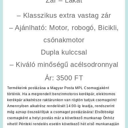
Zár – Lakat
– Klasszikus extra vastag zár
– Ajánlható: Motor, robogó, Bicikli,
csónakmotor
Dupla kulccsal
– Kiváló minőségű acélsodronnyal
Ár: 3500 FT
Termékeink postázása a Magyar Posta MPL Csomagjaként
történik. Ha a megrendelt benzinmotoros kerékpár, elektromos
kerékpár alkatrésze raktárunkon van rögtön tudjuk csomagolni!
Amennyiben alkatrész rendelését 14:00-ig leadja, rendszerint
még aznap összeállítjuk a csomagot postázására! Elsőbbségi
csomagként a helyi postás már a következő munkanap Önhöz
viheti! Pénteki rendelés esetén következő hét első munkanapján