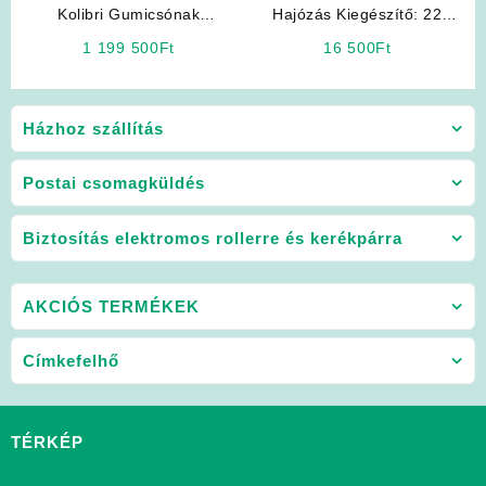
Kolibri Gumicsónak
Hajózás Kiegészítő: 22
(Tartozékokkal)
Literes Üzemanyagtank
1 199 500
Ft
16 500
Ft
(BigJoe)
Házhoz szállítás
Postai csomagküldés
Biztosítás elektromos rollerre és kerékpárra
AKCIÓS TERMÉKEK
Címkefelhő
TÉRKÉP