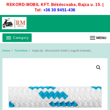
Skip
REKORD-MOBIL KFT. Békéscsaba, Bajza u. 15. |
to
Tel:
+36 30 9451-436
content
Category
MENU
Home
Termékek
Hajózás: Körszövött Kötél (+egyéb kötelek)