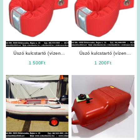
Úszó kulcstartó (vízen
Úszó kulcstartó (vízen
fennmaradó) közepes
fennmaradó) kis méretű
1 500
Ft
1 200
Ft
méretű