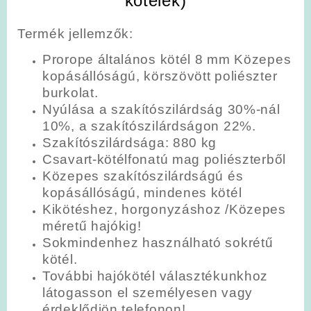
kötelek)
Termék jellemzők:
Prorope általános kötél 8 mm Közepes
kopásállóságú, körszövött poliészter
burkolat.
Nyúlása a szakítószilárdság 30%-nál
10%, a szakítószilárdságon 22%.
Szakítószilárdsága: 880 kg
Csavart-kötélfonatú mag poliészterből
Közepes szakítószilárdságú és
kopásállóságú, mindenes kötél
Kikötéshez, horgonyzáshoz /Közepes
méretű hajókig!
Sokmindenhez használható sokrétű
kötél.
További hajókötél választékunkhoz
látogasson el személyesen vagy
érdeklődjön telefonon!