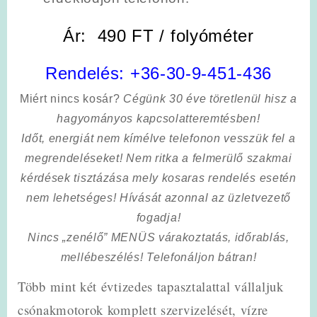
Ár: 490 FT / folyóméter
Rendelés:
+36-30-9-451-436
Miért nincs kosár?
Cégünk 30 éve töretlenül hisz a
hagyományos kapcsolatteremtésben!
Időt, energiát nem kímélve
telefonon vesszük fel a
megrendeléseket! Nem ritka a felmerülő szakmai
kérdések tisztázása mely kosaras rendelés esetén
nem lehetséges! Hívását azonnal az üzletvezető
fogadja!
Nincs „zenélő” MENÜS várakoztatás, időrablás,
mellébeszélés! Telefonáljon bátran!
Több mint két évtizedes tapasztalattal vállaljuk
csónakmotorok komplett szervizelését, vízre