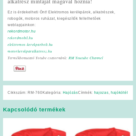
alkatrész mintáját magával hoznia!
Ez is érdekelheti Önt! Elektromos kerékpárok, alkatrészek,
robogók, motoros ruházat, kiegészítők fellelhetőek
weblapjainkon:
rekordmotor.hu
rekordmobil.hu
elektromos-kerekparbolt.hu
motorkerekparalkatresz.hu
Termékbemutató Yotube csatornánk:
RM Youtube Channel
Cikkszám:
RM-760
Kategória:
Hajózás
Címkék:
hajozas
,
hajókötél
Kapcsolódó termékek