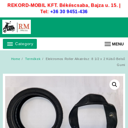
Skip
REKORD-MOBIL KFT. Békéscsaba, Bajza u. 15. |
to
Tel:
+36 30 9451-436
content
Category
MENU
Home
Termékek
Elektromos Roller Alkatrész: 8 1/2 x 2 Külső-Belső
Gumi