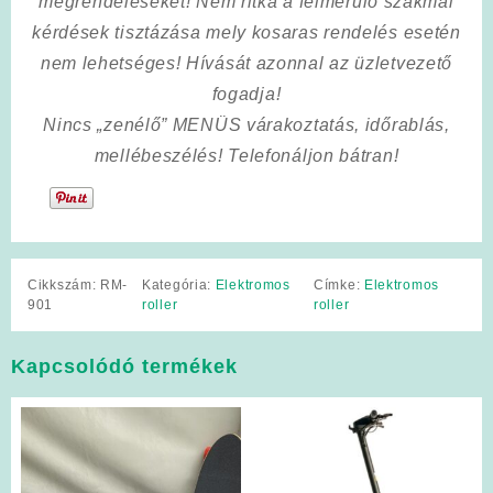
megrendeléseket! Nem ritka a felmerülő szakmai
kérdések tisztázása mely kosaras rendelés esetén
nem lehetséges! Hívását azonnal az üzletvezető
fogadja!
Nincs „zenélő” MENÜS várakoztatás, időrablás,
mellébeszélés! Telefonáljon bátran!
Cikkszám:
RM-
Kategória:
Elektromos
Címke:
Elektromos
901
roller
roller
Kapcsolódó termékek