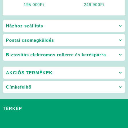
S11600
(Sárga)
195 000
Ft
249 900
Ft
Házhoz szállítás
Postai csomagküldés
Biztosítás elektromos rollerre és kerékpárra
AKCIÓS TERMÉKEK
Címkefelhő
TÉRKÉP