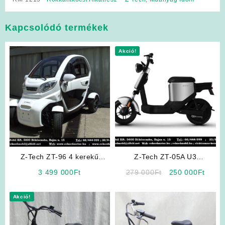
Kapcsolódó termékek
Akció!
Z-Tech ZT-96 4 kerekű
Z-Tech ZT-05A U3
Moped Autó
Elektromos Robogó (Ezüst
Original
Curre
3 499 000
Ft
279 000
Ft
250 000
Ft
Színben) (Kategória: L1e-B
price
price
25km/h)
was:
is:
Akció!
279
250
000Ft.
000Ft