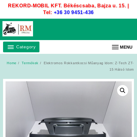
Skip
REKORD-MOBIL KFT. Békéscsaba, Bajza u. 15. |
to
Tel:
+36 30 9451-436
content
Category
MENU
Home
Termékek
Elektromos Rokkantkocsi Műanyag Idom: Z-Tech ZT-
15 Hátsó Idom