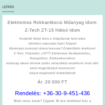
LEÍRÁS
Elektromos Rokkantkocsi Műanyag Idom:
Z-Tech ZT-15 Hátsó Idom
Komplett Hátsó idom a világításnak helyt adva
Sértetlen vadonatúj Gyári Állapot!
Másmilyen burkolati idomot keresne? Érdeklődjön telefonon!
Z-Tech, Polymobil, LOFTY Elektromos Kerékpárokhoz,
Robogókhoz, Rokkantkocsikhoz
műanyag takaró idomok széles választékát rendelésre rövid időn
belül megpróbáljuk beszerezni!
Várjuk megtisztelő érdeklődését!
Ár: 20 000 FT
Rendelés:
+36-30-9-451-436
Miért nincs kosár?
Cégünk 30 éve töretlenül hisz a