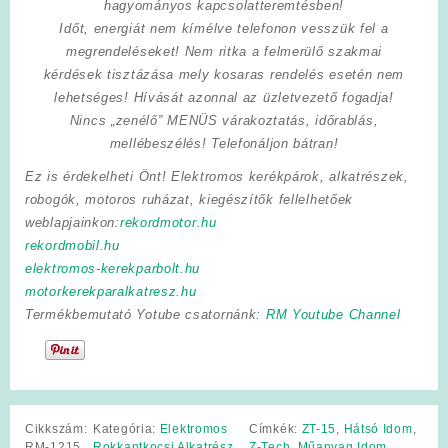
hagyományos kapcsolatteremtésben!
Időt, energiát nem kímélve
telefonon vesszük fel a
megrendeléseket! Nem ritka a felmerülő szakmai
kérdések tisztázása mely kosaras rendelés esetén nem
lehetséges! Hívását azonnal az üzletvezető fogadja!
Nincs „zenélő” MENÜS várakoztatás, időrablás,
mellébeszélés! Telefonáljon bátran!
Ez is érdekelheti Önt! Elektromos kerékpárok, alkatrészek,
robogók, motoros ruházat, kiegészítők fellelhetőek
weblapjainkon:
rekordmotor.hu
rekordmobil.hu
elektromos-kerekparbolt.hu
motorkerekparalkatresz.hu
Termékbemutató Yotube csatornánk:
RM Youtube Channel
Cikkszám:
Kategória:
Elektromos
Címkék:
ZT-15
,
Hátsó Idom
,
RM-1215
Rokkantkocsi Alkatrész
Z-Tech
,
Műanyag Idom