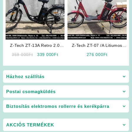
Z-Tech ZT-13A Retro 2.0
Z-Tech ZT-07 /A Litiumos
Elektromos Kerékpár
Elektromos Kerékpár
Original
Current
359 000
Ft
339 000
Ft
276 000
Ft
(Fekete)
price
price
was:
is:
359
339
Házhoz szállítás
000Ft.
000Ft.
Postai csomagküldés
Biztosítás elektromos rollerre és kerékpárra
AKCIÓS TERMÉKEK