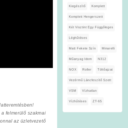
Kiegészítő
Komplett
Komplett Hengerszett
Két Visztint Egy Függőleges
Léghűtéses
Matt Fekete Szín
Minarelli
Műanyag Idom
N312
NOX
Roller
Töltőajzat
Vezérmű Láncfeszítő Szett
VSM
Vízhatlan
Vízhűtéses
ZT-65
latteremtésben!
a a felmerülő szakmai
onnal az üzletvezető