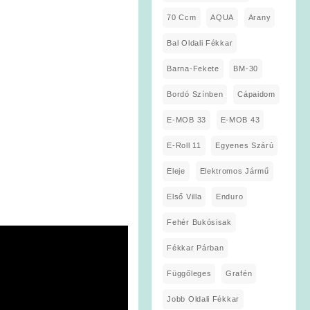
70 Ccm
AQUA
Arany
Bal Oldali Fékkar
Barna-Fekete
BM-30
Bordó Színben
Cápaidom
E-MOB 33
E-MOB 43
E-Roll 11
Egyenes Szárú
Eleje
Elektromos Jármű
Első Villa
Enduro
Fehér Bukósisak
Fékkar Párban
Függőleges
Grafén
Jobb Oldali Fékkar