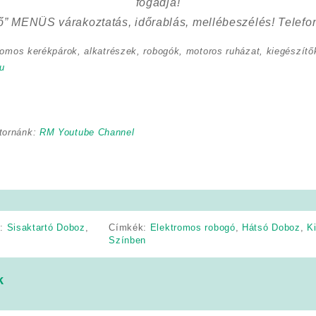
fogadja!
ő” MENÜS várakoztatás, időrablás, mellébeszélés! Telefon
romos kerékpárok, alkatrészek, robogók, motoros ruházat, kiegészítők
u
tornánk:
RM Youtube Channel
k:
Sisaktartó Doboz
,
Címkék:
Elektromos robogó
,
Hátsó Doboz
,
K
Színben
k