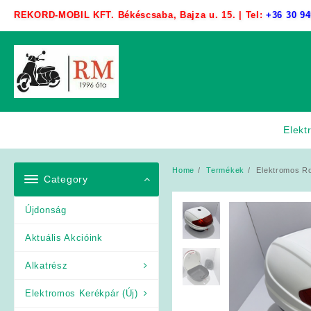
Skip
REKORD-MOBIL KFT. Békéscsaba, Bajza u. 15. | Tel:
+36 30 94
to
content
Elekt
Home
Termékek
Elektromos Ro
Category
Újdonság
Aktuális Akcióink
Alkatrész
Elektromos Kerékpár (Új)