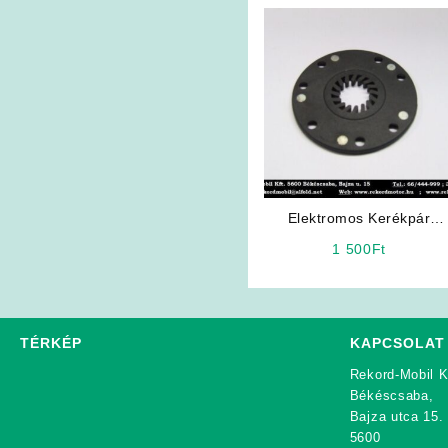
Elektromos Kerékpár
Pedálasszisztenciát vezérl
1 500
Ft
mágnes
TÉRKÉP
KAPCSOLAT
Rekord-Mobil K
Békéscsaba,
Bajza utca 15.
5600