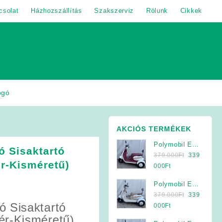
csolat
Házhozszállítás
Szakszerviz
Rólunk
Cikkek
ogó
AKCIÓS TERMÉKEK
Polymobil E-
 Sisaktartó
Original
MOB 40/A
379 000
Ft
339
r-Kisméretű)
price
Elektromos
Current
000
Ft
was:
Háromkerekű
price
Polymobil E-
379
Jármű (Krém-
is:
Original
MOB 40/A
379 000
Ft
339
000Ft.
Bordó)
339
 Sisaktartó
price
Elektromos
Current
000
Ft
000Ft.
was:
Háromkerekű
price
ér-Kisméretű)