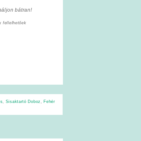
áljon bátran!
 fellelhetőek
is
,
Sisaktartó Doboz
,
Fehér