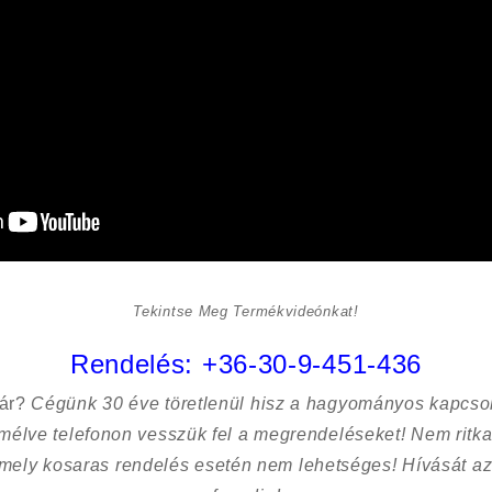
Tekintse Meg Termékvideónkat!
Rendelés:
+36-30-9-451-436
sár?
Cégünk 30 éve töretlenül hisz a hagyományos kapcso
kímélve
telefonon vesszük fel a megrendeléseket! Nem ritk
 mely kosaras rendelés esetén nem lehetséges! Hívását az