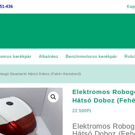
51-436
Kap
romos kerékpár
Alkatrész
Benzinmotoros kerékpár
Rob
bogó Sisaktartó Hátsó Doboz (Fehér-Kisméretű)
Elektromos Robogó
Hátsó Doboz (Fehé
22 500
Ft
Elektromos Robogó
Hátsó Doboz (Feh