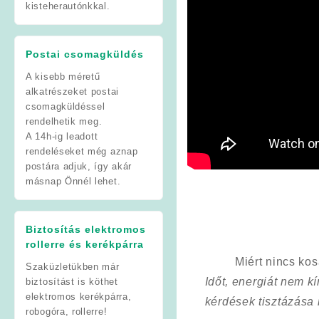
kisteherautónkkal.
Postai csomagküldés
A kisebb méretű
alkatrészeket postai
csomagküldéssel
rendelhetik meg.
A 14h-ig leadott
rendeléseket még aznap
postára adjuk, így akár
másnap Önnél lehet.
Biztosítás elektromos
rollerre és kerékpárra
Miért nincs ko
Szaküzletükben már
Időt, energiát nem 
biztosítást is köthet
elektromos kerékpárra,
kérdések tisztázása
robogóra, rollerre!