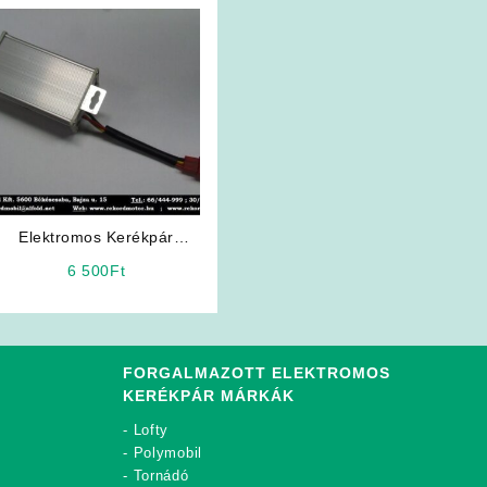
Elektromos Kerékpár
Alkatrész: INVERTER
6 500
Ft
FORGALMAZOTT ELEKTROMOS
KERÉKPÁR MÁRKÁK
-
Lofty
-
Polymobil
-
Tornádó