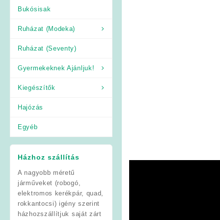
Bukósisak
Ruházat (Modeka)
Ruházat (Seventy)
Gyermekeknek Ajánljuk!
Kiegészítők
Hajózás
Egyéb
Házhoz szállítás
A nagyobb méretű
járműveket (robogó,
elektromos kerékpár, quad,
rokkantocsi) igény szerint
házhozszállítjuk saját zárt