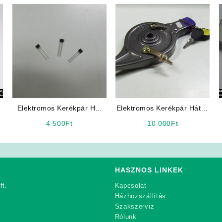
Elektromos Kerékpár Hal
Elektromos Kerékpár Hátsó
ő
Jeladó
dobfék / Benzinmotoros
4 500
Ft
10 000
Ft
Kerékpár hátsó dobfék
HASZNOS LINKEK
ft.
Kapcsolat
Házhozszállítás
Szakszerviz
Rólunk