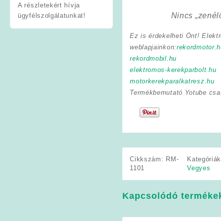
A részletekért hívja
Nincs „zenél
ügyfélszolgálatunkat!
Ez is érdekelheti Önt! Elekt
weblapjainkon:
rekordmotor.h
rekordmobil.hu
elektromos-kerekparbolt.hu
motorkerekparalkatresz.hu
Termékbemutató Yotube csa
Cikkszám:
RM-
Kategóriá
1101
Vegyes
Kapcsolódó terméke