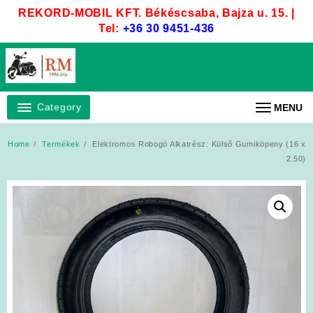
Skip
REKORD-MOBIL KFT. Békéscsaba, Bajza u. 15. |
to
Tel:
+36 30 9451-436
content
Category
MENU
Home
Termékek
Elektromos Robogó Alkatrész: Külső Gumiköpeny (16 x
2.50)