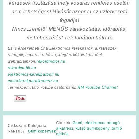
kérdések tisztázása mely kosaras rendelés esetén
nem lehetséges! Hívását azonnal az üzletvezető
fogadja!
Nincs „zenélő” MENÜS várakoztatás, időrablás,
mellébeszélés! Telefonáljon bátran!
Ez is érdekelheti Önt! Elektromos kerékpárok, alkatrészek,
robogók, motoros ruházat, kiegészítők fellelhetőek
weblapjainkon:
rekordmotor.hu
rekordmobil.hu
elektromos-kerekparbolt.hu
motorkerekparalkatresz.hu
Termékbemutató Yotube csatornánk:
RM Youtube Channel
Címkék:
Gumi
,
elektromos robogó
Cikkszám:
Kategória:
alkatrész
,
külső gumiköpeny
,
tömlő
RM-1057
Gumiköpenyek
nélküli