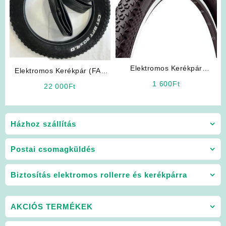
Elektromos Kerékpár
Elektromos Kerékpár (FAT
Gumiköpeny
MAX) Külső és Belső
1 600
Ft
22 000
Ft
Gumiköpeny
Házhoz szállítás
Postai csomagküldés
Biztosítás elektromos rollerre és kerékpárra
AKCIÓS TERMÉKEK