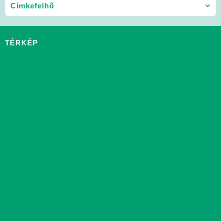
Címkefelhő
TÉRKÉP