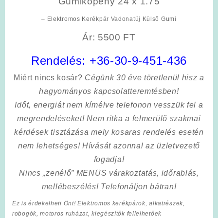
Gumiköpeny 24 x 1.75
– Elektromos Kerékpár Vadonatúj Külső Gumi
Ár: 5500 FT
Rendelés:
+36-30-9-451-436
Miért nincs kosár?
Cégünk 30 éve töretlenül hisz a
hagyományos kapcsolatteremtésben!
Időt, energiát nem kímélve
telefonon vesszük fel a
megrendeléseket! Nem ritka a felmerülő szakmai
kérdések tisztázása mely kosaras rendelés esetén
nem lehetséges! Hívását azonnal az üzletvezető
fogadja!
Nincs „zenélő” MENÜS várakoztatás, időrablás,
mellébeszélés! Telefonáljon bátran!
Ez is érdekelheti Önt! Elektromos kerékpárok, alkatrészek,
robogók, motoros ruházat, kiegészítők fellelhetőek