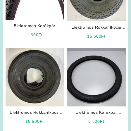
Elektromos Kerékpár
Elektromos Rokkantkocsi
Gumiköpeny
Gumi
1 600
Ft
15 500
Ft
Elektromos Rokkantkocsi
Elektromos Kerékpár
Gumi
Alkatrész: Külső Gumiköpeny
15 500
Ft
5 500
Ft
20 x 1.75