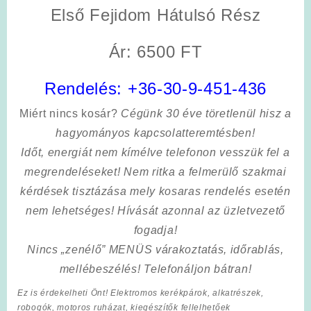
Első Fejidom Hátulsó Rész
Ár: 6500 FT
Rendelés:
+36-30-9-451-436
Miért nincs kosár?
Cégünk 30 éve töretlenül hisz a
hagyományos kapcsolatteremtésben!
Időt, energiát nem kímélve
telefonon vesszük fel a
megrendeléseket! Nem ritka a felmerülő szakmai
kérdések tisztázása mely kosaras rendelés esetén
nem lehetséges! Hívását azonnal az üzletvezető
fogadja!
Nincs „zenélő” MENÜS várakoztatás, időrablás,
mellébeszélés! Telefonáljon bátran!
Ez is érdekelheti Önt! Elektromos kerékpárok, alkatrészek,
robogók, motoros ruházat, kiegészítők fellelhetőek