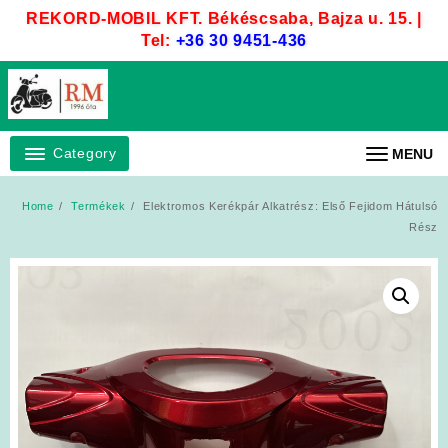
Skip
REKORD-MOBIL KFT. Békéscsaba, Bajza u. 15. |
to
Tel:
+36 30 9451-436
content
Category
MENU
Home
Termékek
Elektromos Kerékpár Alkatrész: Első Fejidom Hátulsó
Rész