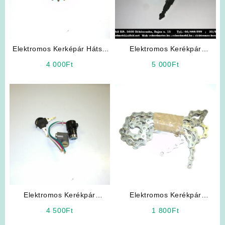
Elektromos Kerképár Hátsó
Elektromos Kerékpár
szabadonfutó lánckerék
Alkatrész: Gyújtáskapcsoló
4 000
Ft
5 000
Ft
(Bepattintós „nagyfejű”)
Elektromos Kerékpár
Elektromos Kerékpár
Gyújtáskapcsoló általános
Alkatrész: Lánc
4 500
Ft
1 800
Ft