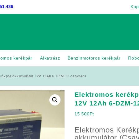
51-436
Kap
romos kerékpár
Alkatrész
Benzinmotoros kerékpár
Rob
erékpár akkumulátor 12V 12Ah 6-DZM-12 csavaros
Elektromos kerékp
12V 12Ah 6-DZM-1
15 500
Ft
Elektromos Kerékp
akkumulátor (Csav