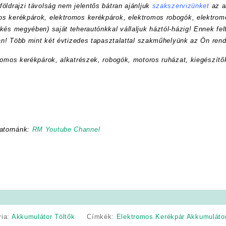
öldrajzi távolság nem jelentős bátran ajánljuk
szakszervizünket
az a
s kerékpárok, elektromos kerékpárok, elektromos robogók, elektrom
kés megyében) saját teherautónkkal vállaljuk háztól-házig! Ennek felt
ran! Több mint két évtizedes tapasztalattal szakműhelyünk az Ön rend
romos kerékpárok, alkatrészek, robogók, motoros ruházat, kiegészítő
atornánk:
RM Youtube Channel
ria:
Akkumulátor Töltők
Címkék:
Elektromos Kerékpár Akkumuláto