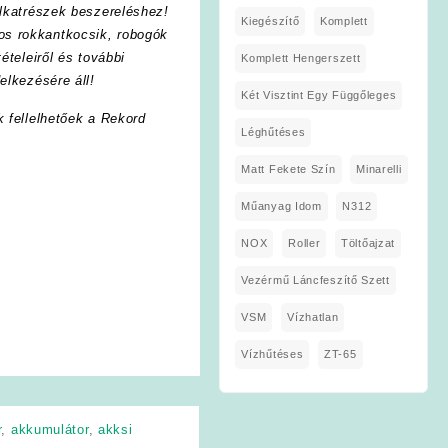
lkatrészek beszereléshez!
Kiegészítő
Komplett
os rokkantkocsik, robogók
ételeiről és további
Komplett Hengerszett
elkezésére áll!
Két Visztint Egy Függőleges
k fellelhetőek a Rekord
Léghűtéses
Matt Fekete Szín
Minarelli
Műanyag Idom
N312
NOX
Roller
Töltőajzat
Vezérmű Láncfeszítő Szett
VSM
Vízhatlan
Vízhűtéses
ZT-65
r
,
akkumulátor
,
akksi