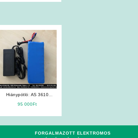
Hiánypótló: AS 3610
Litiumos Elektromos
95 000
Ft
Kerékpár Akkumulátor
FORGALMAZOTT ELEKTROMOS