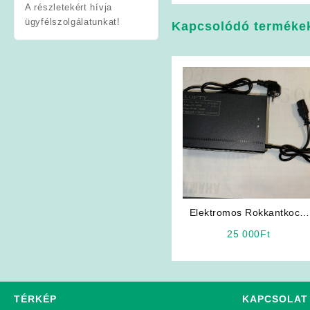
A részletekért hívja
ügyfélszolgálatunkat!
Kapcsolódó terméke
Elektromos Rokkantkocsi
Töltő (ÚJ)
25 000
Ft
TÉRKÉP
KAPCSOLAT