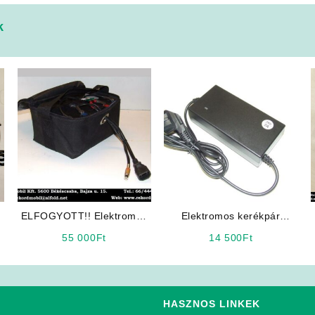
k
ELFOGYOTT!! Elektromos
Elektromos kerékpár
Kerékpár Alkatrész:
akkumulátor töltő 24V 2Ah,
55 000
Ft
14 500
Ft
Akkupakk Univerzális 36V
Lithium
7Ah
HASZNOS LINKEK