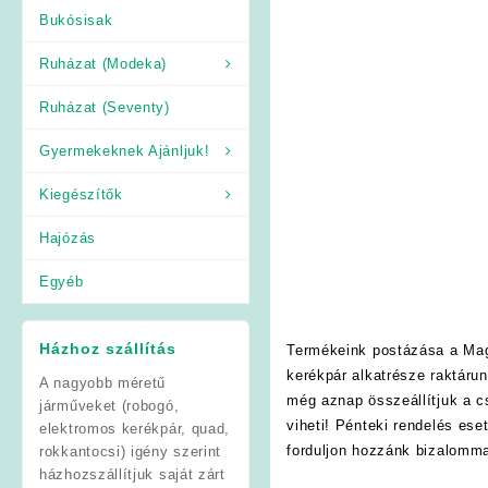
Bukósisak
Ruházat (Modeka)
Ruházat (Seventy)
Gyermekeknek Ajánljuk!
Kiegészítők
Hajózás
Egyéb
Házhoz szállítás
Termékeink postázása a Mag
kerékpár alkatrésze raktáru
A nagyobb méretű
még aznap összeállítjuk a 
járműveket (robogó,
viheti! Pénteki rendelés es
elektromos kerékpár, quad,
forduljon hozzánk bizalomma
rokkantocsi) igény szerint
házhozszállítjuk saját zárt