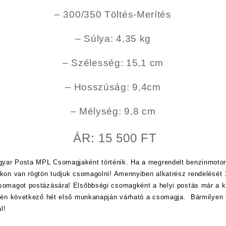
– 300/350 Töltés-Merítés
– Súlya: 4,35 kg
– Szélesség: 15,1 cm
– Hosszúság: 9,4cm
– Mélység: 9,8 cm
ÁR: 15 500 FT
yar Posta MPL Csomagjaként történik. Ha a megrendelt benzinmotor
nkon van rögtön tudjuk csomagolni! Amennyiben alkatrész rendelését 1
csomagot postázására! Elsőbbségi csomagként a helyi postás már a
etén következő hét első munkanapján várható a csomagja. Bármilyen 
l!