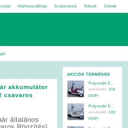
csolat
Házhozszállítás
Szakszerviz
Rólunk
Cikkek
ogó
AKCIÓS TERMÉKEK
Polymobil E-
ár akkumulátor
Original
MOB 40/A
379 000
Ft
339
2 csavaros
price
Elektromos
Current
000
Ft
was:
Háromkerekű
price
Polymobil E-
379
Jármű (Krém-
is:
Original
MOB 40/A
379 000
Ft
339
000Ft.
Bordó)
339
ár általános
price
Elektromos
Current
000
Ft
000Ft.
was:
Háromkerekű
price
aros Rögzítés)