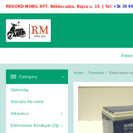
Skip
REKORD-MOBIL KFT. Békéscsaba, Bajza u. 15. | Tel:
+36 30 94
to
content
Elekt
Home
Termékek
Elektromos k
Category
Újdonság
Aktuális Akcióink
Alkatrész
Elektromos Kerékpár (Új)