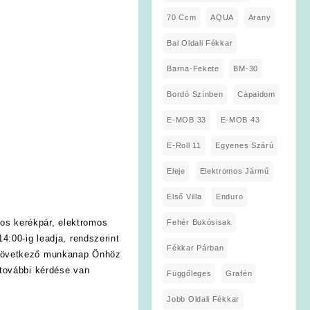
70 Ccm
AQUA
Arany
Bal Oldali Fékkar
Barna-Fekete
BM-30
Bordó Színben
Cápaidom
E-MOB 33
E-MOB 43
E-Roll 11
Egyenes Szárú
Eleje
Elektromos Jármű
Első Villa
Enduro
os kerékpár, elektromos
Fehér Bukósisak
4:00-ig leadja, rendszerint
Fékkar Párban
 következő munkanap Önhöz
további kérdése van
Függőleges
Grafén
Jobb Oldali Fékkar