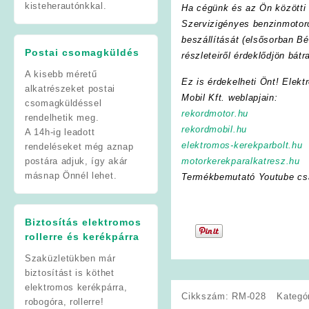
kisteherautónkkal.
Ha cégünk és az Ön közötti f
Szervizigényes benzinmotoro
beszállítását (elsősorban Bé
Postai csomagküldés
részleteiről érdeklődjön bát
A kisebb méretű
Ez is érdekelheti Önt! Elekt
alkatrészeket postai
Mobil Kft. weblapjain:
csomagküldéssel
rekordmotor.hu
rendelhetik meg.
rekordmobil.hu
A 14h-ig leadott
elektromos-kerekparbolt.hu
rendeléseket még aznap
postára adjuk, így akár
motorkerekparalkatresz.hu
másnap Önnél lehet.
Termékbemutató Youtube cs
Biztosítás elektromos
rollerre és kerékpárra
Szaküzletükben már
biztosítást is köthet
elektromos kerékpárra,
Cikkszám:
RM-028
Kategó
robogóra, rollerre!