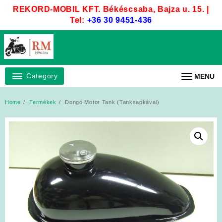
Skip
REKORD-MOBIL KFT. Békéscsaba, Bajza u. 15. |
to
Tel:
+36 30 9451-436
content
Category
MENU
Home
Termékek
Dongó Motor Tank (Tanksapkával)