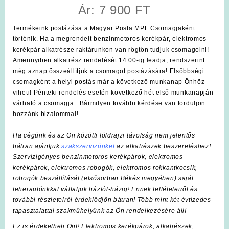
Ár: 7 900 FT
Termékeink postázása a Magyar Posta MPL Csomagjaként
történik. Ha a megrendelt benzinmotoros kerékpár, elektromos
kerékpár alkatrésze raktárunkon van rögtön tudjuk csomagolni!
Amennyiben alkatrész rendelését 14:00-ig leadja, rendszerint
még aznap összeállítjuk a csomagot postázására! Elsőbbségi
csomagként a helyi postás már a következő munkanap Önhöz
viheti! Pénteki rendelés esetén következő hét első munkanapján
várható a csomagja. Bármilyen további kérdése van forduljon
hozzánk bizalommal!
Ha cégünk és az Ön közötti földrajzi távolság nem jelentős
bátran ajánljuk
szakszervizünket
az alkatrészek beszereléshez!
Szervizigényes benzinmotoros kerékpárok, elektromos
kerékpárok, elektromos robogók, elektromos rokkantkocsik,
robogók beszállítását (elsősorban Békés megyében) saját
teherautónkkal vállaljuk háztól-házig! Ennek feltételeiről és
további részleteiről érdeklődjön bátran! Több mint két évtizedes
tapasztalattal szakműhelyünk az Ön rendelkezésére áll!
Ez is érdekelheti Önt! Elektromos kerékpárok, alkatrészek,