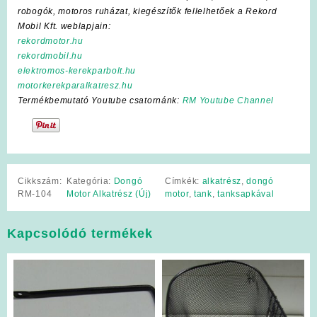
robogók, motoros ruházat, kiegészítők fellelhetőek a Rekord
Mobil Kft. weblapjain:
rekordmotor.hu
rekordmobil.hu
elektromos-kerekparbolt.hu
motorkerekparalkatresz.hu
Termékbemutató Youtube csatornánk:
RM Youtube Channel
Cikkszám:
Kategória:
Dongó
Címkék:
alkatrész
,
dongó
RM-104
Motor Alkatrész (Új)
motor
,
tank
,
tanksapkával
Kapcsolódó termékek