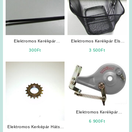
Elektromos Kerékpár
Elektromos Kerékpár Első
Kosártartó Konzol
kosár
300
Ft
3 500
Ft
Elektromos Kerékpár
Expanziós Dobfék
6 900
Ft
Elektromos Kerképár Hátsó