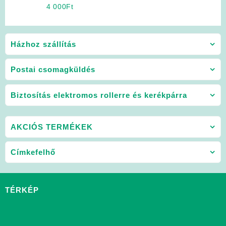
szabadonfutó lánckerék
4 000
Ft
Házhoz szállítás
Postai csomagküldés
Biztosítás elektromos rollerre és kerékpárra
AKCIÓS TERMÉKEK
Címkefelhő
TÉRKÉP