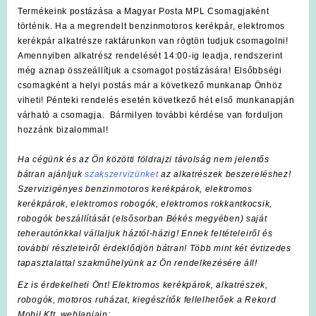
Termékeink postázása a Magyar Posta MPL Csomagjaként
történik. Ha a megrendelt benzinmotoros kerékpár, elektromos
kerékpár alkatrésze raktárunkon van rögtön tudjuk csomagolni!
Amennyiben alkatrész rendelését 14:00-ig leadja, rendszerint
még aznap összeállítjuk a csomagot postázására! Elsőbbségi
csomagként a helyi postás már a következő munkanap Önhöz
viheti! Pénteki rendelés esetén következő hét első munkanapján
várható a csomagja. Bármilyen további kérdése van forduljon
hozzánk bizalommal!
Ha cégünk és az Ön közötti földrajzi távolság nem jelentős
bátran ajánljuk
szakszervizünket
az alkatrészek beszereléshez!
Szervizigényes benzinmotoros kerékpárok, elektromos
kerékpárok, elektromos robogók, elektromos rokkantkocsik,
robogók beszállítását (elsősorban Békés megyében) saját
teherautónkkal vállaljuk háztól-házig! Ennek feltételeiről és
további részleteiről érdeklődjön bátran! Több mint két évtizedes
tapasztalattal szakműhelyünk az Ön rendelkezésére áll!
Ez is érdekelheti Önt! Elektromos kerékpárok, alkatrészek,
robogók, motoros ruházat, kiegészítők fellelhetőek a Rekord
Mobil Kft. weblapjain: