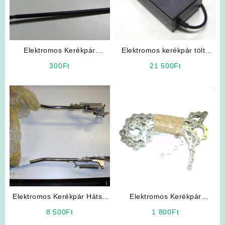
Elektromos Kerékpár
Elektromos kerékpár töltő
Kosártartó Konzol
36V 2Ah, Lithium
300
Ft
21 500
Ft
Elektromos Kerékpár Hátsó
Elektromos Kerékpár
Sztender
Alkatrész: Lánc
8 500
Ft
1 800
Ft