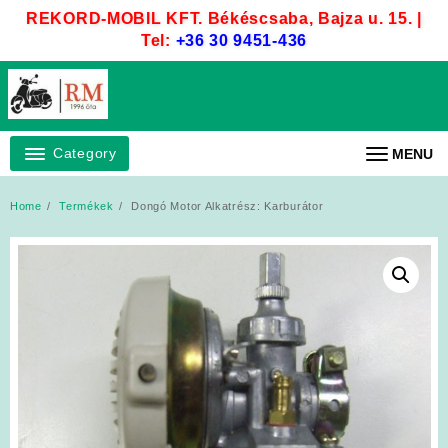
Skip
REKORD-MOBIL KFT. Békéscsaba, Bajza u. 15. |
to
Tel:
+36 30 9451-436
content
Category
MENU
Home
Termékek
Dongó Motor Alkatrész: Karburátor