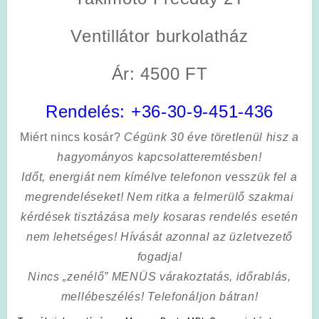
Ventillátor burkolatház
Ár: 4500 FT
Rendelés:
+36-30-9-451-436
Miért nincs kosár?
Cégünk 30 éve töretlenül hisz a
hagyományos kapcsolatteremtésben!
Időt, energiát nem kímélve
telefonon vesszük fel a
megrendeléseket! Nem ritka a felmerülő szakmai
kérdések tisztázása mely kosaras rendelés esetén
nem lehetséges! Hívását azonnal az üzletvezető
fogadja!
Nincs „zenélő” MENÜS várakoztatás, időrablás,
mellébeszélés! Telefonáljon bátran!