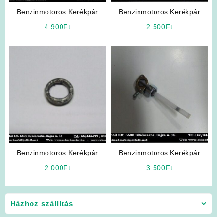
Benzinmotoros Kerékpár
Benzinmotoros Kerékpár
Alkatrész: 2T Gyújtásjeladó
Kiegészítő: Jelző Kürt
4 900
Ft
2 500
Ft
Benzinmotoros Kerékpár
Benzinmotoros Kerékpár
Alkatrész: Kipufogó Tömítés
Alkatrész: Benzincsap
2 000
Ft
3 500
Ft
Házhoz szállítás