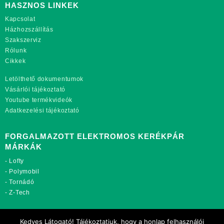
HASZNOS LINKEK
Kapcsolat
Házhozszállítás
Szakszerviz
Rólunk
Cikkek
Letölthető dokumentumok
Vásárlói tájékoztató
Youtube termékvideók
Adatkezelési tájékoztató
FORGALMAZOTT ELEKTROMOS KERÉKPÁR
MÁRKÁK
-
Lofty
-
Polymobil
-
Tornádó
-
Z-Tech
TOVÁBBI OLDALAINK:
Kedves Látogató! Tájékoztatjuk, hogy a honlap felhasználói
rekordmobil.hu