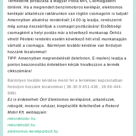
Termékeink postázása a Magyar Posta MPL Csomagjaként
történik. Ha a megrendelt benzinmotoros kerékpár, elektromos
kerékpár alkatrésze raktárunkon van rögtön csomagolni is tudjuk!
Amennyiben alkatrész rendelését 14:00-ig leadja, rendszerint
még aznap összeállítjuk a csomagot postázására! Elsőbbségi
csomagként a helyi postás már a következő munkanap Önhöz
viheti! Pénteki rendelés esetén következő hét első munkanapján
várható a csomagja. Bármilyen további kérdése van forduljon
hozzánk bizalommal!
TIPP: Amennyiben megrendelését (telefonon, E-mailen) leadja a
pontos beazonosítás érdekében kérjük hivatkozzon a termék
cikkszámára!
Bármilyen további kérdése merül fel a termékkel kapcsolatban
forduljon hozzánk bizalommal ( 36-30-9-451-436 ; 36-66-444-
999).
Ez is érdekelheti Önt! Elektromos kerékpárok, alkatrészek,
robogók, motoros ruházat, kiegészítők fellelhetőek a Rekord
Mobil Kft. weblapjain:
rekordmotor.hu
rekordmobil.hu
elektromos-kerekparbolt.hu