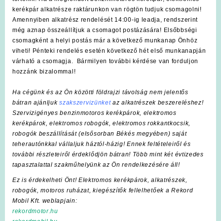
kerékpár alkatrésze raktárunkon van rögtön tudjuk csomagolni!
Amennyiben alkatrész rendelését 14:00-ig leadja, rendszerint
még aznap összeállítjuk a csomagot postázására! Elsőbbségi
csomagként a helyi postás már a következő munkanap Önhöz
viheti! Pénteki rendelés esetén következő hét első munkanapján
várható a csomagja. Bármilyen további kérdése van forduljon
hozzánk bizalommal!
Ha cégünk és az Ön közötti földrajzi távolság nem jelentős
bátran ajánljuk
szakszervizünket
az alkatrészek beszereléshez!
Szervizigényes benzinmotoros kerékpárok, elektromos
kerékpárok, elektromos robogók, elektromos rokkantkocsik,
robogók beszállítását (elsősorban Békés megyében) saját
teherautónkkal vállaljuk háztól-házig! Ennek feltételeiről és
további részleteiről érdeklődjön bátran! Több mint két évtizedes
tapasztalattal szakműhelyünk az Ön rendelkezésére áll!
Ez is érdekelheti Önt! Elektromos kerékpárok, alkatrészek,
robogók, motoros ruházat, kiegészítők fellelhetőek a Rekord
Mobil Kft. weblapjain:
rekordmotor.hu