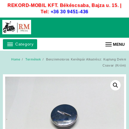
Skip
REKORD-MOBIL KFT. Békéscsaba, Bajza u. 15. |
to
Tel:
+36 30 9451-436
content
Category
MENU
Home
Termékek
Benzinmotoros Kerékpár Alkatrész: Kuplung Dekni
Csavar (Króm)