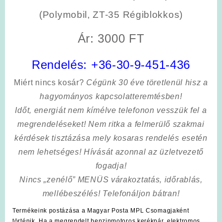
(Polymobil, ZT-35 Régiblokkos)
Ár: 3000 FT
Rendelés:
+36-30-9-451-436
Miért nincs kosár?
Cégünk 30 éve töretlenül hisz a
hagyományos kapcsolatteremtésben!
Időt, energiát nem kímélve
telefonon vesszük fel a
megrendeléseket! Nem ritka a felmerülő szakmai
kérdések tisztázása mely kosaras rendelés esetén
nem lehetséges! Hívását azonnal az üzletvezető
fogadja!
Nincs „zenélő” MENÜS várakoztatás, időrablás,
mellébeszélés! Telefonáljon bátran!
Termékeink postázása a Magyar Posta MPL Csomagjaként
történik. Ha a megrendelt benzinmotoros kerékpár, elektromos