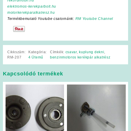
rekordmobil.hu
elektromos-kerekparbolt.hu
motorkerekparalkatresz.hu
Termékbemutató Youtube csatornánk:
RM Youtube Channel
Cikkszám:
Kategória:
Címkék:
csavar
,
kuplung dekni
,
RM-207
4 Ütemű
benzinmotoros kerékpár alkatrész
Kapcsolódó termékek