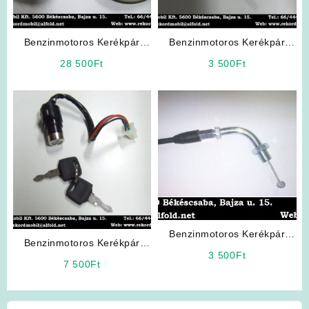
Benzinmotoros Kerékpár
Benzinmotoros Kerékpár
Alkatrész: Kuplung szett
Alkatrész: Benzincsap
28 500
Ft
3 500
Ft
Benzinmotoros Kerékpár
Benzinmotoros Kerékpár
Alkatrész: Gázbowden
3 500
Ft
Alkatrész: Gyújtáskapcsoló
(BFB01 4 üteműhöz)
7 500
Ft