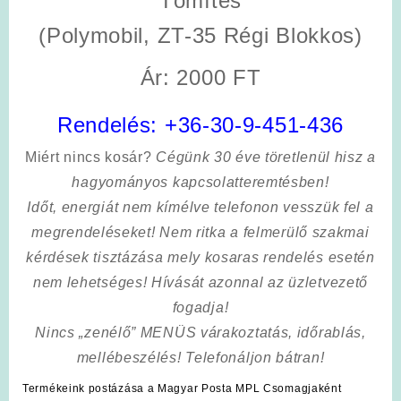
Tömítés
(Polymobil, ZT-35 Régi Blokkos)
Ár: 2000 FT
Rendelés:
+36-30-9-451-436
Miért nincs kosár?
Cégünk 30 éve töretlenül hisz a
hagyományos kapcsolatteremtésben!
Időt, energiát nem kímélve
telefonon vesszük fel a
megrendeléseket! Nem ritka a felmerülő szakmai
kérdések tisztázása mely kosaras rendelés esetén
nem lehetséges! Hívását azonnal az üzletvezető
fogadja!
Nincs „zenélő” MENÜS várakoztatás, időrablás,
mellébeszélés! Telefonáljon bátran!
Termékeink postázása a Magyar Posta MPL Csomagjaként