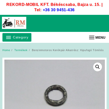
Skip
REKORD-MOBIL KFT. Békéscsaba, Bajza u. 15. |
to
Tel:
+36 30 9451-436
content
Category
MENU
Home
Termékek
Benzinmotoros Kerékpár Alkatrész: Kipufogó Tömítés