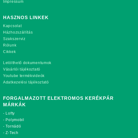
Impressum
HASZNOS LINKEK
Kapcsolat
Házhozszállítás
Szakszerviz
Rólunk
Cikkek
Letölthető dokumentumok
Vásárlói tájékoztató
Youtube termékvideók
Adatkezelési tájékoztató
FORGALMAZOTT ELEKTROMOS KERÉKPÁR
MÁRKÁK
-
Lofty
-
Polymobil
-
Tornádó
-
Z-Tech