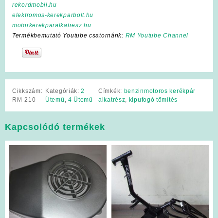
rekordmobil.hu
elektromos-kerekparbolt.hu
motorkerekparalkatresz.hu
Termékbemutató Youtube csatornánk:
RM Youtube Channel
Cikkszám:
Kategóriák:
2
Címkék:
benzinmotoros kerékpár
RM-210
Ütemű
,
4 Ütemű
alkatrész
,
kipufogó tömítés
Kapcsolódó termékek