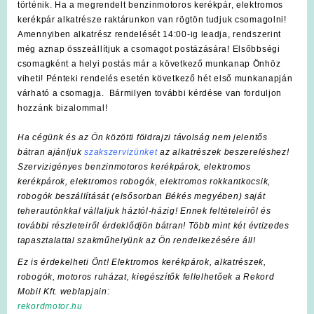
történik. Ha a megrendelt benzinmotoros kerékpár, elektromos
kerékpár alkatrésze raktárunkon van rögtön tudjuk csomagolni!
Amennyiben alkatrész rendelését 14:00-ig leadja, rendszerint
még aznap összeállítjuk a csomagot postázására! Elsőbbségi
csomagként a helyi postás már a következő munkanap Önhöz
viheti! Pénteki rendelés esetén következő hét első munkanapján
várható a csomagja. Bármilyen további kérdése van forduljon
hozzánk bizalommal!
Ha cégünk és az Ön közötti földrajzi távolság nem jelentős
bátran ajánljuk
szakszervizünket
az alkatrészek beszereléshez!
Szervizigényes benzinmotoros kerékpárok, elektromos
kerékpárok, elektromos robogók, elektromos rokkantkocsik,
robogók beszállítását (elsősorban Békés megyében) saját
teherautónkkal vállaljuk háztól-házig! Ennek feltételeiről és
további részleteiről érdeklődjön bátran! Több mint két évtizedes
tapasztalattal szakműhelyünk az Ön rendelkezésére áll!
Ez is érdekelheti Önt! Elektromos kerékpárok, alkatrészek,
robogók, motoros ruházat, kiegészítők fellelhetőek a Rekord
Mobil Kft. weblapjain:
rekordmotor.hu